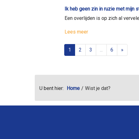
Ik heb geen zin in ruzie met mijn 
Een overlijden is op zich al verve
Lees meer
1
2
3
...
6
»
U bent hier:
Home
Wist je dat?