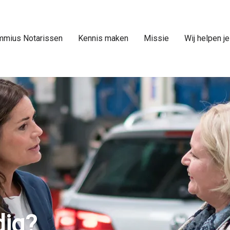
mmius Notarissen
Kennis maken
Missie
Wij helpen je
ig?