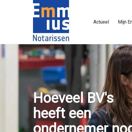
Actueel
Mijn E
Hoeveel BV's
heeft een
ondernemer nod